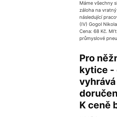
Máme všechny sk
záloha na vratný
následující prac
(IV) Gogol Nikola
Cena: 68 Kč. Mŕtv
průmyslové pneu
Pro něž
kytice -
vyhrává 
doručení
K ceně 