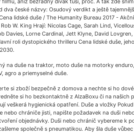
y filmů, aniž bezradný divák tuší, proč. A tak zde sn
 dva české názvy: Osudový verdikt a ještě tajemnějš
 Cena lidské duše / The Humanity Bureau 2017 - Akční 
 Rob W. King Hrají: Nicolas Cage, Sarah Lind, Vicell
ob Davies, Lorne Cardinal, Jett Klyne, David Lovgren,
avní roli dystopického thrilleru Cena lidské duše, jeh
 2030.
ný na duše na traktor, moto duše na motorky enduro,
, agro a priemyselné duše.
rte si zboží bezpečně z domova a nechte si ho dové
edněte si ho bezkontaktně z AlzaBoxu či na našich 
ují veškerá hygienická opatření. Duše a vložky Pokud s
 nebo chrániče jisti, napište požadavek na duši neb
tvoření objednávky. Duši nebo chránič vybereme k
ašleme společně s pneumatikou. Aby šla duše vůbec 