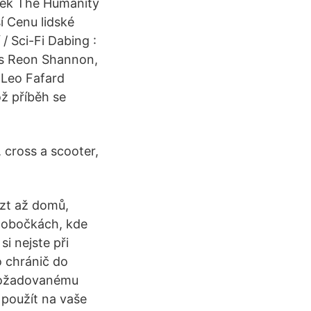
ímek The Humanity
í Cenu lidské
/ Sci-Fi Dabing :
ous Reon Shannon,
 Leo Fafard
ož příběh se
 cross a scooter,
zt až domů,
pobočkách, kde
i nejste při
o chránič do
 požadovanému
použít na vaše