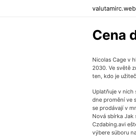
valutamirc.web
Cena 
Nicolas Cage v hl
2030. Ve světě z
ten, kdo je užite
Uplatňuje v nich 
dne promění ve sv
se prodávají v m
Nová sbírka Jak 
Czdabing.avi ešt
výbere súboru na