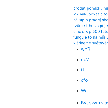
prodat pomlčku m
jak nakupovat bitc
nákup a prodej sho
tvůrce trhu vs pří
cme s & p 500 futu
funguje to na můj 
vládneme světov
wYR
npV
iJ
cfo
Wej
Být svým vl