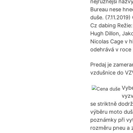
nejrůznější názv
Bureau nese hned
duše. (7.11.2019)
Cz dabing Režie:
Hugh Dillon, Jak
Nicolas Cage v hl
odehrává v roce
Predaj je zamera
vzdušnice do VZV
Vybe
vyzv
se striktně dodrž
výběru moto duše
poznámky při vy
rozměru pneu a z