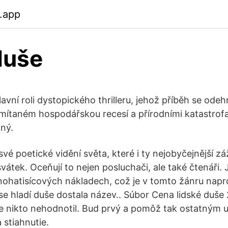
.app
duše
avní roli dystopického thrilleru, jehož příběh se odeh
mítaném hospodářskou recesí a přírodními katastrofam
čný.
své poetické vidění světa, které i ty nejobyčejnější z
átek. Oceňují to nejen posluchači, ale také čtenáři. 
nohatisícových nákladech, což je v tomto žánru nap
se hladí duše dostala název.. Súbor Cena lidské duše
e nikto nehodnotil. Bud prvý a pomôž tak ostatným u
 stiahnutie.