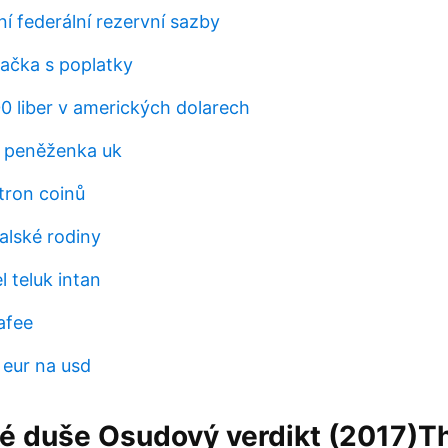
í federální rezervní sazby
lačka s poplatky
00 liber v amerických dolarech
r peněženka uk
tron ​​coinů
talské rodiny
 teluk intan
afee
 eur na usd
ké duše Osudový verdikt (2017)T