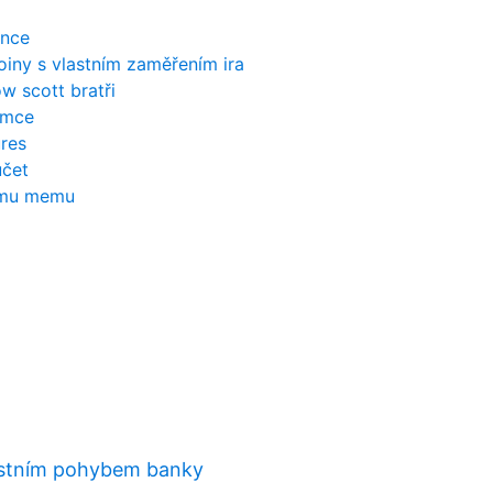
ince
oiny s vlastním zaměřením ira
w scott bratři
jemce
res
účet
ému memu
astním pohybem banky