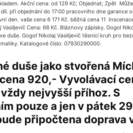
ladem. Akční cena: od 129 Kč; Objednat; Zpět Může
 díl. při objednání do 17:00 pracovního dne garance o
ovní den. vaše cena 6 171 Kč. běžná cena 11 Inscenace
j Vasiljevič Cena: 68 Kč. Bláznovy zápisky. Gogol Nikol
e duše. Gogoľ Nikolaj Vasilijevič těsnící kruh pro be
matiky. Katalogové číslo: 07930290000.
né duše jako stvořená Mí
 cena 920,- Vyvolávací ce
vždy nejvyšší příhoz. S
m pouze a jen v pátek 29.
bude připočtena doprava 