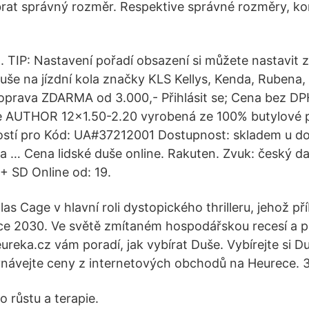
ybrat správný rozměr. Respektive správné rozměry, k
 . TIP: Nastavení pořadí obsazení si můžete nastavit 
Duše na jízdní kola značky KLS Kellys, Kenda, Rubena, 
Doprava ZDARMA od 3.000,- Přihlásit se; Cena bez DPH
 AUTHOR 12x1.50-2.20 vyrobená ze 100% butylové p
stí pro Kód: UA#37212001 Dostupnost: skladem u do
 … Cena lidské duše online. Rakuten. Zvuk: český d
+ SD Online od: 19.
las Cage v hlavní roli dystopického thrilleru, jehož p
ce 2030. Ve světě zmítaném hospodářskou recesí a p
ureka.cz vám poradí, jak vybírat Duše. Vybírejte si D
návejte ceny z internetových obchodů na Heurece. 
 růstu a terapie.