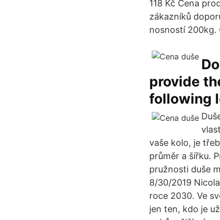
118 Kč Cena pro
zákazníků dopor
nosností 200kg. 
Do
provide the
following 
Duše
vlas
vaše kolo, je tř
průměr a šířku. 
pružnosti duše mo
8/30/2019 Nicolas
roce 2030. Ve sv
jen ten, kdo je u