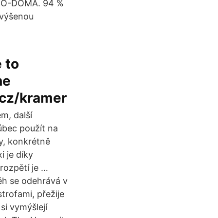
PRO-DOMA. 94 %
zvýšenou
 to
he
.cz/kramer
m, další
vůbec použít na
y, konkrétně
 je díky
rozpětí je …
běh se odehrává v
trofami, přežije
si vymýšlejí