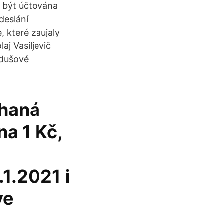
 být účtována
deslání
, které zaujaly
aj Vasiljevič
zdušové
chaná
na 1 Kč,
1.2021 ℹ️
ve