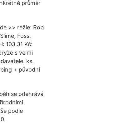
onkrétně průměr
zde >> režie: Rob
Slime, Foss,
: 103,31 Kč:
ryže s velmi
davatele. ks.
abing + původní
říběh se odehrává
řírodními
uše podle
30.