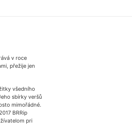
rává v roce
i, přežije jen
ážitky všedního
Jeho sbírky veršů
rosto mimořádné.
 2017 BRRip
žívatelom pri