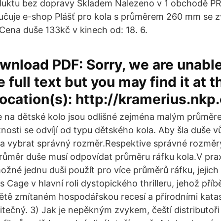
duktu bez dopravy Skladem Nalezeno v 1 obchodě 
učuje e-shop Plášť pro kola s průměrem 260 mm se 
Cena duše 133kč v kinech od: 18. 6.
wnload PDF: Sorry, we are unable
 full text but you may find it at t
location(s): http://kramerius.nkp
 na dětské kolo jsou odlišné zejména malým průměre
tnosti se odvíjí od typu dětského kola. Aby šla duše 
eba vybrat správný rozměr.Respektive správné rozměr
Průměr duše musí odpovídat průměru ráfku kola.V praxi
žné jednu duši použít pro více průměrů ráfku, jejich 
 Cage v hlavní roli dystopického thrilleru, jehož pří
ětě zmítaném hospodářskou recesí a přírodními katas
žitečný. 3) Jak je nepěkným zvykem, čeští distributoři 