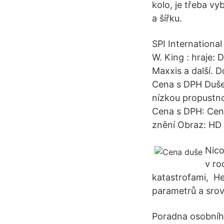
kolo, je třeba v
a šířku.
SPI International
W. King : hraje: 
Maxxis a další. 
Cena s DPH Duše
nízkou propustno
Cena s DPH: Cena
znění Obraz: HD 
Nico
v ro
katastrofami, He
parametrů a srov
Poradna osobního