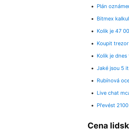
Plán oznámen
Bitmex kalku
Kolik je 47 0
Koupit trezo
Kolik je dnes 
Jaké jsou 5 i
Rubínová ocel
Live chat mc
Převést 2100
Cena lids