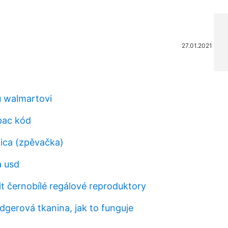
27.01.2021
u walmartovi
 pac kód
ica (zpěvačka)
a usd
it černobílé regálové reproduktory
dgerová tkanina, jak to funguje