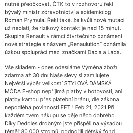
nutné přeočkovat. ČTK to v rozhovoru řekl
bývalý ministr zdravotnictví a epidemiolog
Roman Prymula. Řekl také, že kvůli nové mutaci
už neplatí, že rizikový kontakt je nad 15 minut.
Skupina Renault v rámci čtvrtečního oznámení
nové strategie s názvem „Renaulution” oznámila
úzkou spolupráci mezi značkami Dacia a Lada.
Vše skladem - dnes odesíláme Výměna zboží
zdarma až 30 dní Naše slevy si zamilujete
Největší výběr velikostí STYLOVÁ DÁMSKÁ
MÓDA E-shop nepřijímá platby v hotovosti, ani
platby kartou přes platební bránu, dle zákona
nepodléhá povinnosti EET ! Feb 21, 2021 Při
každém tvém nákupu se děje něco dobrého.
Díky Dedoles drobným jste přispěli na výsadbu
téměř 80 000 stromů, podpořili dětský fond