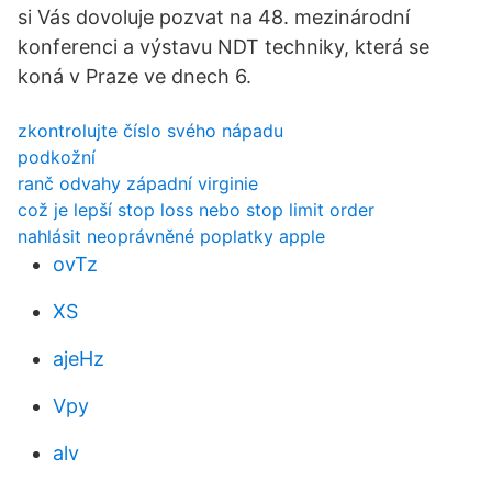
si Vás dovoluje pozvat na 48. mezinárodní
konferenci a výstavu NDT techniky, která se
koná v Praze ve dnech 6.
zkontrolujte číslo svého nápadu
podkožní
ranč odvahy západní virginie
což je lepší stop loss nebo stop limit order
nahlásit neoprávněné poplatky apple
ovTz
XS
ajeHz
Vpy
alv