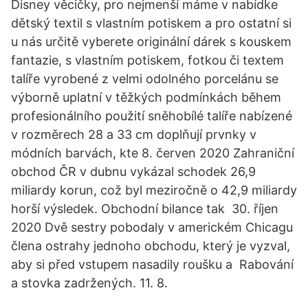
Disney věcičky, pro nejmenší máme v nabídke
dětský textil s vlastním potiskem a pro ostatní si
u nás určitě vyberete originální dárek s kouskem
fantazie, s vlastním potiskem, fotkou či textem
talíře vyrobené z velmi odolného porcelánu se
výborně uplatní v těžkých podmínkách během
profesionálního použití sněhobílé talíře nabízené
v rozměrech 28 a 33 cm doplňují prvnky v
módních barvách, kte 8. červen 2020 Zahraniční
obchod ČR v dubnu vykázal schodek 26,9
miliardy korun, což byl meziročně o 42,9 miliardy
horší výsledek. Obchodní bilance tak 30. říjen
2020 Dvě sestry pobodaly v americkém Chicagu
člena ostrahy jednoho obchodu, který je vyzval,
aby si před vstupem nasadily roušku a Rabování
a stovka zadržených. 11. 8.