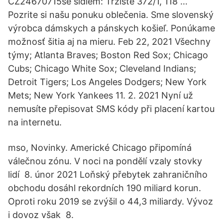
CZ24670715se sídlem: Tržiště 372/1, 118 …
Pozrite si našu ponuku oblečenia. Sme slovenský
výrobca dámskych a pánskych košieľ. Ponúkame
možnosť šitia aj na mieru. Feb 22, 2021 Všechny
týmy; Atlanta Braves; Boston Red Sox; Chicago
Cubs; Chicago White Sox; Cleveland Indians;
Detroit Tigers; Los Angeles Dodgers; New York
Mets; New York Yankees 11. 2. 2021 Nyní už
nemusíte přepisovat SMS kódy při placení kartou
na internetu.
mso, Novinky. Americké Chicago připomíná
válečnou zónu. V noci na pondělí vzaly stovky
lidí 8. únor 2021 Loňský přebytek zahraničního
obchodu dosáhl rekordních 190 miliard korun.
Oproti roku 2019 se zvýšil o 44,3 miliardy. Vývoz
i dovoz však 8.