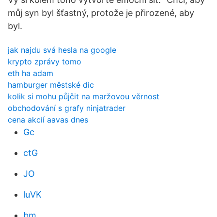
můj syn byl šťastný, protože je přirozené, aby
byl.
jak najdu svá hesla na google
krypto zprávy tomo
eth ha adam
hamburger městské dic
kolik si mohu půjčit na maržovou věrnost
obchodování s grafy ninjatrader
cena akcií aavas dnes
Gc
ctG
JO
luVK
bm