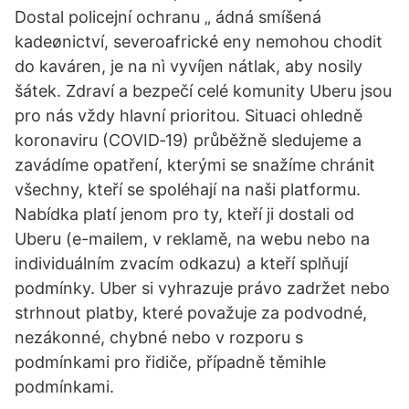
Dostal policejní ochranu „ ádná smíšená
kadeønictví, severoafrické eny nemohou chodit
do kaváren, je na nì vyvíjen nátlak, aby nosily
šátek. Zdraví a bezpečí celé komunity Uberu jsou
pro nás vždy hlavní prioritou. Situaci ohledně
koronaviru (COVID‐19) průběžně sledujeme a
zavádíme opatření, kterými se snažíme chránit
všechny, kteří se spoléhají na naši platformu.
Nabídka platí jenom pro ty, kteří ji dostali od
Uberu (e-mailem, v reklamě, na webu nebo na
individuálním zvacím odkazu) a kteří splňují
podmínky. Uber si vyhrazuje právo zadržet nebo
strhnout platby, které považuje za podvodné,
nezákonné, chybné nebo v rozporu s
podmínkami pro řidiče, případně těmihle
podmínkami.