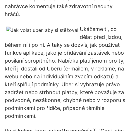
nahrávce komentuje také zdravotní neduhy
hráčů.
Ukážeme ti, co
dělat před jízdou,
během ní i po ní. A taky se dozvíš, jak používat
funkce aplikace, jako je přidávání zastávek nebo
posílání spropitného. Nabídka platí jenom pro ty,
kteří ji dostali od Uberu (e-mailem, v reklamě, na
webu nebo na individuálním zvacím odkazu) a
kteří splňují podmínky. Uber si vyhrazuje právo
zadržet nebo strhnout platby, které považuje za
podvodné, nezákonné, chybné nebo v rozporu s
podmínkami pro řidiče, případně těmihle
podmínkami.
Vy si kolem toho vytvořte emoční síť. “Chci, aby