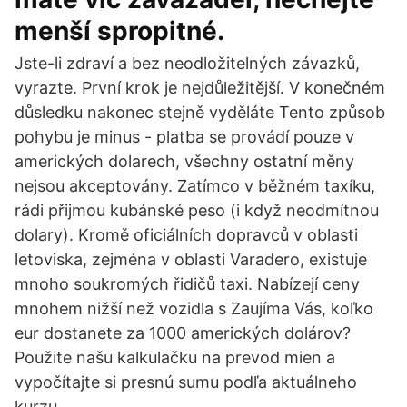
menší spropitné.
Jste-li zdraví a bez neodložitelných závazků,
vyrazte. První krok je nejdůležitější. V konečném
důsledku nakonec stejně vyděláte Tento způsob
pohybu je minus - platba se provádí pouze v
amerických dolarech, všechny ostatní měny
nejsou akceptovány. Zatímco v běžném taxíku,
rádi přijmou kubánské peso (i když neodmítnou
dolary). Kromě oficiálních dopravců v oblasti
letoviska, zejména v oblasti Varadero, existuje
mnoho soukromých řidičů taxi. Nabízejí ceny
mnohem nižší než vozidla s Zaujíma Vás, koľko
eur dostanete za 1000 amerických dolárov?
Použite našu kalkulačku na prevod mien a
vypočítajte si presnú sumu podľa aktuálneho
kurzu.