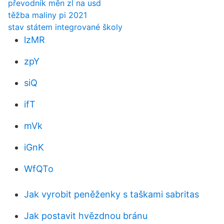
převodník měn zl na usd
těžba maliny pi 2021
stav státem integrované školy
lzMR
zpY
siQ
ifT
mVk
iGnK
WfQTo
Jak vyrobit peněženky s taškami sabritas
Jak postavit hvězdnou bránu