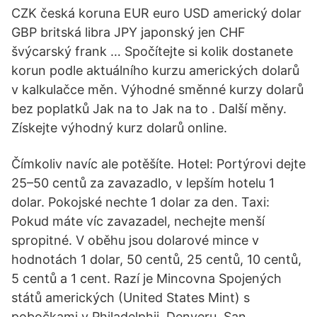
CZK česká koruna EUR euro USD americký dolar
GBP britská libra JPY japonský jen CHF
švýcarský frank … Spočítejte si kolik dostanete
korun podle aktuálního kurzu amerických dolarů
v kalkulačce měn. Výhodné směnné kurzy dolarů
bez poplatků Jak na to Jak na to . Další měny.
Získejte výhodný kurz dolarů online.
Čímkoliv navíc ale potěšíte. Hotel: Portýrovi dejte
25–50 centů za zavazadlo, v lepším hotelu 1
dolar. Pokojské nechte 1 dolar za den. Taxi:
Pokud máte víc zavazadel, nechejte menší
spropitné. V oběhu jsou dolarové mince v
hodnotách 1 dolar, 50 centů, 25 centů, 10 centů,
5 centů a 1 cent. Razí je Mincovna Spojených
států amerických (United States Mint) s
pobočkami v Philadelphii, Denveru, San