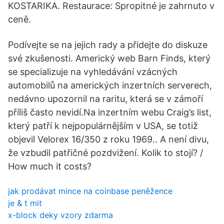
KOSTARIKA. Restaurace: Spropitné je zahrnuto v
ceně.
Podívejte se na jejich rady a přidejte do diskuze
své zkušenosti. Americký web Barn Finds, který
se specializuje na vyhledávání vzácných
automobilů na amerických inzertních serverech,
nedávno upozornil na raritu, která se v zámoří
příliš často nevidí.Na inzertním webu Craig’s list,
který patří k nejpopulárnějším v USA, se totiž
objevil Velorex 16/350 z roku 1969.. A není divu,
že vzbudil patřičné pozdvižení. Kolik to stojí? /
How much it costs?
jak prodávat mince na coinbase peněžence
je & t mit
x-block deky vzory zdarma