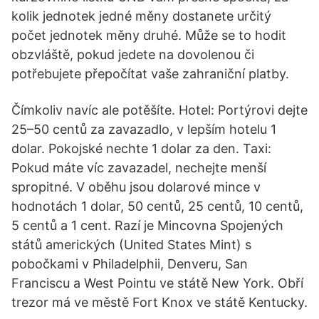
kolik jednotek jedné měny dostanete určitý
počet jednotek měny druhé. Může se to hodit
obzvláště, pokud jedete na dovolenou či
potřebujete přepočítat vaše zahraniční platby.
Čímkoliv navíc ale potěšíte. Hotel: Portýrovi dejte
25–50 centů za zavazadlo, v lepším hotelu 1
dolar. Pokojské nechte 1 dolar za den. Taxi:
Pokud máte víc zavazadel, nechejte menší
spropitné. V oběhu jsou dolarové mince v
hodnotách 1 dolar, 50 centů, 25 centů, 10 centů,
5 centů a 1 cent. Razí je Mincovna Spojených
států amerických (United States Mint) s
pobočkami v Philadelphii, Denveru, San
Franciscu a West Pointu ve státě New York. Obří
trezor má ve městě Fort Knox ve státě Kentucky.