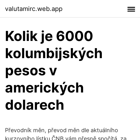
valutamirc.web.app
Kolik je 6000
kolumbijských
pesos v
amerických
dolarech
Převodník měn, převod měn dle aktuálního
kurzovního lístku ČNB vám přesně spočítá, za