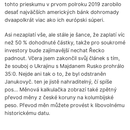
tohto prieskumu v prvom polroku 2019 zarobilo
desať najväčších amerických bánk dohromady
dvaapolkrát viac ako ich európski súperi.
Asi nezaplatí vše, ale stále je šance, že zaplatí víc
než 50 % dohodnuté částky, takže pro soukromé
investory bude zajímavější nechat Řecko
padnout. Včera jsem zakončil svůj článek s tím,
že souboj o Ukrajinu s Majdanem Rusko prohrálo
35:0. Nejde ani tak o to, že byl odstraněn
Janukovyč. ten je jistě nahraditelný, čí spíše
pos… Měnová kalkulačka zobrazí také zpětný
převod měny z české koruny na kolumbijské
peso. Převod měn můžete provést k libovolnému
historickému datu.