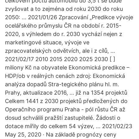
celkovém počtu automobilů do 3,5 t se bude
zvyšovat a to zejména od roku 2030 do roku
2050: … 2021/01/26 Zpracování „Predikce vývoje
ocelářského průmyslu ČR na období r. 2015-
2020, s výhledem do r. 2030 vychází nejen z
marketingové situace, vývoje ve
zpracovatelských odvětvích, ale i z cílů, …
2021/02/17 2010 2015 2020 2025 2030 [ ]
miliony Kč na obyvatele Ekonomická predikce –
HDP/ob v reálných cenách zdroj: Ekonomická
analýza dopadů Stra-tegického plánu hl. m.
Prahy, aktualizace 2016, … již na 1354 projektů
Celkem 1441 z 2030 projektů předložených do
Operačního programu Praha - pól růstu ČR až
dosud schválili pražští zastupitelé. Žádosti o
dotace mířily do celkem 54 výzev, … 2021/02/23
May 25, 2020 · Na základě prognózy ceny