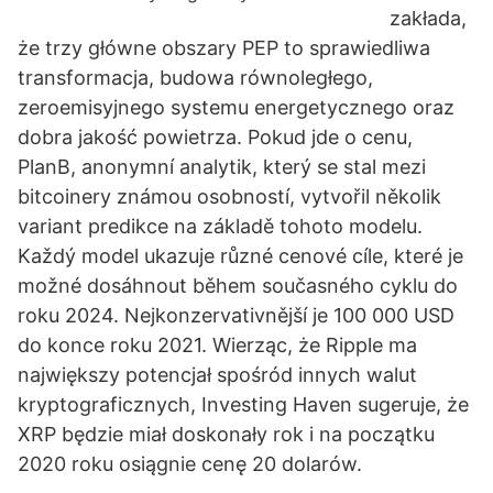
zakłada,
że trzy główne obszary PEP to sprawiedliwa
transformacja, budowa równoległego,
zeroemisyjnego systemu energetycznego oraz
dobra jakość powietrza. Pokud jde o cenu,
PlanB, anonymní analytik, který se stal mezi
bitcoinery známou osobností, vytvořil několik
variant predikce na základě tohoto modelu.
Každý model ukazuje různé cenové cíle, které je
možné dosáhnout během současného cyklu do
roku 2024. Nejkonzervativnější je 100 000 USD
do konce roku 2021. Wierząc, że Ripple ma
największy potencjał spośród innych walut
kryptograficznych, Investing Haven sugeruje, że
XRP będzie miał doskonały rok i na początku
2020 roku osiągnie cenę 20 dolarów.