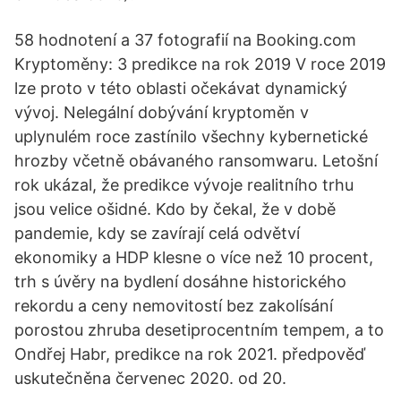
58 hodnotení a 37 fotografií na Booking.com
Kryptoměny: 3 predikce na rok 2019 V roce 2019
lze proto v této oblasti očekávat dynamický
vývoj. Nelegální dobývání kryptoměn v
uplynulém roce zastínilo všechny kybernetické
hrozby včetně obávaného ransomwaru. Letošní
rok ukázal, že predikce vývoje realitního trhu
jsou velice ošidné. Kdo by čekal, že v době
pandemie, kdy se zavírají celá odvětví
ekonomiky a HDP klesne o více než 10 procent,
trh s úvěry na bydlení dosáhne historického
rekordu a ceny nemovitostí bez zakolísání
porostou zhruba desetiprocentním tempem, a to
Ondřej Habr, predikce na rok 2021. předpověď
uskutečněna červenec 2020. od 20.