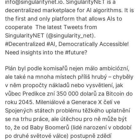
info@singularitynet.io. SingularityNET is a
decentralized marketplace for AI algorithms. It is
the first and only platform that allows AIs to
cooperate The latest Tweets from
SingularityNET (@singularity_net).
#Decentralized #AI, Democratically Accessible!
Need insights into the #future?
Plán byl podle komisařů nejen málo ambiciózní,
ale také na mnoha místech příliš hrubý – chyběly
v něm propočty nákladů nebo vysvětlení, jak
vůbec Predikce zní 350 000 dolarů za Bitcoin do
roku 2045. Mileniálové a Generace X čelí ve
Spojených státech problému těžkého uplatnění
se na trhu práce, ale útěchou pro ně může být
to, že od Baby Boomerů (lidé narození v období
po druhé světové válce) postupně zdědí