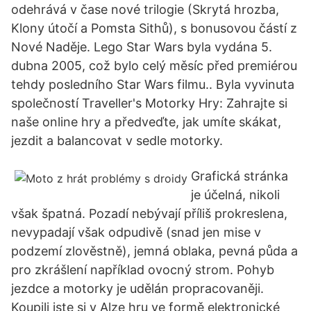
odehrává v čase nové trilogie (Skrytá hrozba,
Klony útočí a Pomsta Sithů), s bonusovou částí z
Nové Naděje. Lego Star Wars byla vydána 5.
dubna 2005, což bylo celý měsíc před premiérou
tehdy posledního Star Wars filmu.. Byla vyvinuta
společností Traveller's Motorky Hry: Zahrajte si
naše online hry a předveďte, jak umíte skákat,
jezdit a balancovat v sedle motorky.
Grafická stránka
je účelná, nikoli
však špatná. Pozadí nebývají příliš prokreslena,
nevypadají však odpudivě (snad jen mise v
podzemí zlověstně), jemná oblaka, pevná půda a
pro zkrášlení například ovocný strom. Pohyb
jezdce a motorky je udělán propracovaněji.
Koupili jste si v Alze hru ve formě elektronické