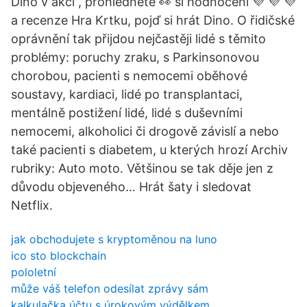
Dino v akci , prohlédněte 👀 si hodnocení 💜 💜 💜
a recenze Hra Krtku, pojď si hrát Dino. O řidičské
oprávnění tak přijdou nejčastěji lidé s těmito
problémy: poruchy zraku, s Parkinsonovou
chorobou, pacienti s nemocemi oběhové
soustavy, kardiaci, lidé po transplantaci,
mentálně postižení lidé, lidé s duševními
nemocemi, alkoholici či drogově závislí a nebo
také pacienti s diabetem, u kterých hrozí Archiv
rubriky: Auto moto. Většinou se tak děje jen z
důvodu objeveného… Hrát šaty i sledovat
Netflix.
jak obchodujete s kryptoměnou na luno
ico sto blockchain
pololetní
může váš telefon odesílat zprávy sám
kalkulačka účtu s úrokovým výdělkem