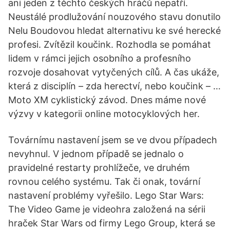
ani jeden z těchto českých hráčů nepatří.
Neustálé prodlužování nouzového stavu donutilo
Nelu Boudovou hledat alternativu ke své herecké
profesi. Zvítězil koučink. Rozhodla se pomáhat
lidem v rámci jejich osobního a profesního
rozvoje dosahovat vytyčených cílů. A čas ukáže,
která z disciplín – zda herectví, nebo koučink – …
Moto XM cyklistický závod. Dnes máme nové
výzvy v kategorii online motocyklových her.
Továrnímu nastavení jsem se ve dvou případech
nevyhnul. V jednom případě se jednalo o
pravidelné restarty prohlížeče, ve druhém
rovnou celého systému. Tak či onak, tovární
nastavení problémy vyřešilo. Lego Star Wars:
The Video Game je videohra založená na sérii
hraček Star Wars od firmy Lego Group, která se