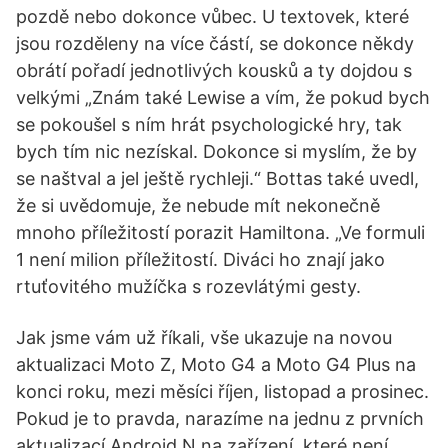
pozdě nebo dokonce vůbec. U textovek, které
jsou rozděleny na více částí, se dokonce někdy
obrátí pořadí jednotlivých kousků a ty dojdou s
velkými „Znám také Lewise a vím, že pokud bych
se pokoušel s ním hrát psychologické hry, tak
bych tím nic nezískal. Dokonce si myslím, že by
se naštval a jel ještě rychleji.“ Bottas také uvedl,
že si uvědomuje, že nebude mít nekonečně
mnoho příležitostí porazit Hamiltona. „Ve formuli
1 není milion příležitostí. Diváci ho znají jako
rtuťovitého mužíčka s rozevlátými gesty.
Jak jsme vám už říkali, vše ukazuje na novou
aktualizaci Moto Z, Moto G4 a Moto G4 Plus na
konci roku, mezi měsíci říjen, listopad a prosinec.
Pokud je to pravda, narazíme na jednu z prvních
aktualizací Android N na zařízení, které není