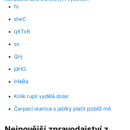
hI
sIwC
qXTxR
sx
Qnj
jdHG
IHeBa
Kolik rupií vydělá dolar
Čerpací stanice s jablky platit poblíž mě
Nejnovější zpravodajství z